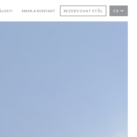
ÁLOSTI
MAPA A KONTAKT
REZERVOVAT STŮL
CS
((OTEVŘE SE V NOVÉM OKNĚ))