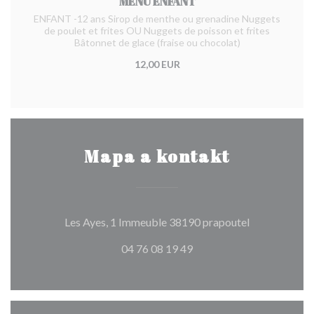
MENU ENFANT
ENFANT -12 ans Sirop de menthe ou grenadine Nuggets
de poulet et frites OU Nuggets de poisson et frites
Bâtonnet de glace (fraise ou chocolat)
12,00 EUR
Mapa a kontakt
((otevře se v
Les Ayes, 1 Immeuble 38190 prapoutel
04 76 08 19 49