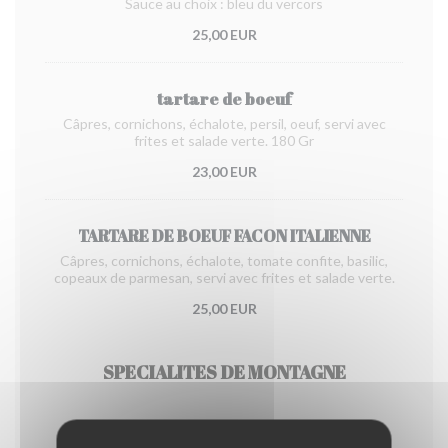
Sauce au choix : bleu du vercors
25,00 EUR
tartare de boeuf
Câpres, cornichons, échalote, persil, oeuf, servi avec
frites et salade verte. 180 Gr
23,00 EUR
TARTARE DE BOEUF FACON ITALIENNE
Câpres, cornichons, échalote, tomate confite, basilic,
copeaux de parmesan, servi avec frites et salade verte.
25,00 EUR
SPECIALITES DE MONTAGNE