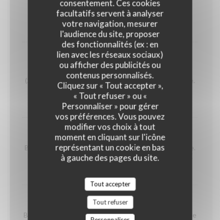
CROZIDIOT
consentement. Ces cookies
facultatifs servent à analyser
Crozet,diot,reblochon,crème,oignons,salade verte
votre navigation, mesurer
23,00 EUR
l'audience du site, proposer
des fonctionnalités (ex : en
lien avec les réseaux sociaux)
BOITE CHAUDE DES ALPES
ou afficher des publicités ou
Fromage de lait de vache pasteurisé gratiné au four
contenus personnalisés.
(220g), servie avec pomme de terre, charcuterie, salade.
Cliquez sur « Tout accepter »,
25€
« Tout refuser » ou «
25,00 EUR
Personnaliser » pour gérer
vos préférences. Vous pouvez
modifier vos choix à tout
FONDUE SAVOYARDE
moment en cliquant sur l'icône
représentant un cookie en bas
Beaufort, comté, emmental, servi avec une salade verte.
PRIX PAR PERSONNE ,A PARTIR DE UNE PERSONNE
à gauche des pages du site.
25,00 EUR
Tout accepter
FONDUE SAVOYARDE AUX CEPES
Tout refuser
Beaufort, comté, emmental, cèpes, servi avec une salade
Personnaliser