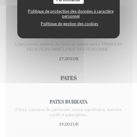
verte. PRIX PAR PERSONNE A PARTIR DE UNE
PERSONNE
Politique de protection des données à caractère
personnel
27,00 EUR
Politique de gestion des cookies
RACLETTE
Charcuterie, pomme de terre et salade verte. MINIMUM
DEUX PERSONNES ,PRIX PAR PERSONNE .
27,00 EUR
PATES
PATES BURRATA
Pâtes, copeaux de parmesan. sauce napolitaine, burrata,
confit d’aubergines ,
19,00 EUR