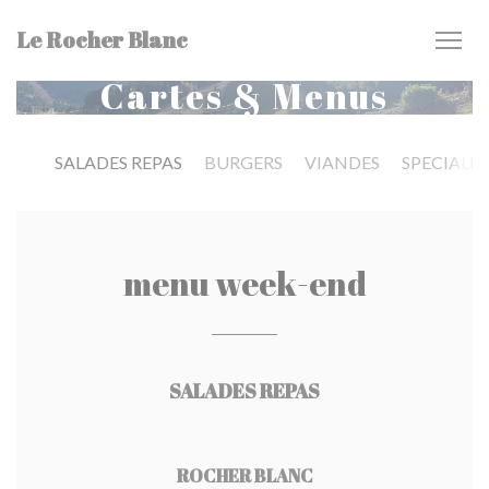
Personnalisation de vos choix en matière de cookies
Le Rocher Blanc
Cartes & Menus
SALADES REPAS
BURGERS
VIANDES
SPECIALI
menu week-end
SALADES REPAS
ROCHER BLANC