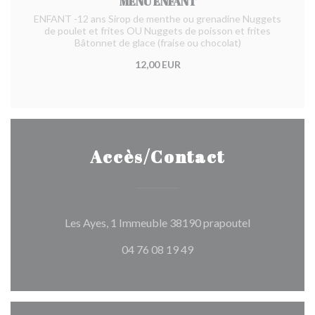
MENU ENFANT
ENFANT -12 ans Sirop de menthe ou grenadine Nuggets
de poulet et frites OU Nuggets de poisson et frites
Bâtonnet de glace (fraise ou chocolat)
12,00 EUR
Accès/Contact
((ouvre une no
Les Ayes, 1 Immeuble 38190 prapoutel
04 76 08 19 49