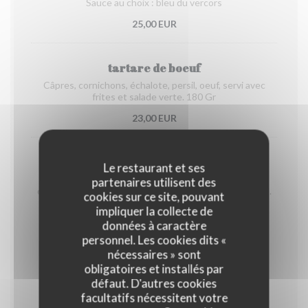
Sauce au choix : bleu du vercors
25,00 EUR
tartare de boeuf
Câpres, cornichons, échalote, persil, oeuf, servi avec
frites et salade verte. 180 Gr
23,00 EUR
TARTARE DE BOEUF FACON ITALIENNE
Le restaurant et ses
Câpres, cornichons, échalote, tomate confite, basilic,
partenaires utilisent des
copeaux de parmesan, servi avec frites et salade verte.
cookies sur ce site, pouvant
impliquer la collecte de
25,00 EUR
données à caractère
personnel. Les cookies dits «
nécessaires » sont
SPECIALITES DE MONTAGNE
obligatoires et installés par
défaut. D'autres cookies
facultatifs nécessitent votre