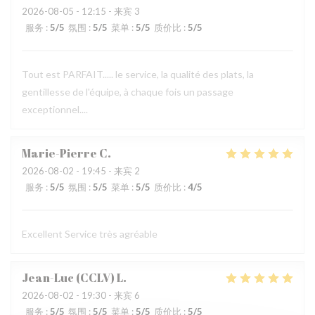
2026-08-05
- 12:15 - 来宾 3
服务
:
5
/5
氛围
:
5
/5
菜单
:
5
/5
质价比
:
5
/5
Tout est PARFAIT..... le service, la qualité des plats, la
gentillesse de l'équipe, à chaque fois un passage
exceptionnel....
Marie-Pierre
C
2026-08-02
- 19:45 - 来宾 2
服务
:
5
/5
氛围
:
5
/5
菜单
:
5
/5
质价比
:
4
/5
Excellent Service très agréable
Jean-Luc (CCLV)
L
2026-08-02
- 19:30 - 来宾 6
服务
:
5
/5
氛围
:
5
/5
菜单
:
5
/5
质价比
:
5
/5