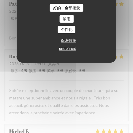
Patrique
B
好的，全部接受
2026-08-01
- 19:45 - 来宾 5
服务
:
4
/5
氛围
:
4
/5
菜单
:
5
/5
质价比
:
4
/5
禁用
个性化
Bon accueil, bons Burgers
保密政策
undefined
Rose Anne
R
2026-07-31
- 19:00 - 来宾 8
服务
:
4
/5
氛围
:
5
/5
菜单
:
5
/5
质价比
:
5
/5
Soirée exceptionnelle avec un couple de chanteurs qui a su
mettre une super ambiance et nous a régalé . Très bon
accueil, générosité et qualité dans les assiettes. Nous
attendons la prochaine soirée avec impatience.
Michel
F