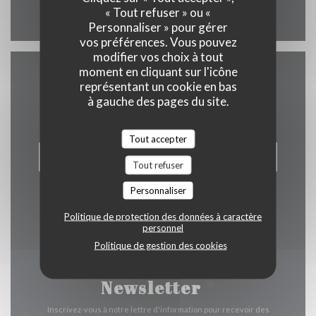
« Tout refuser » ou «
Personnaliser » pour gérer
vos préférences. Vous pouvez
modifier vos choix à tout
moment en cliquant sur l'icône
Nous contacter
représentant un cookie en bas
à gauche des pages du site.
Tout accepter
RÉSERVER
Tout refuser
Personnaliser
Politique de protection des données à caractère
personnel
Politique de gestion des cookies
Newsletter
*
Inscrivez-vous à notre lettre d'information pour recevoir des