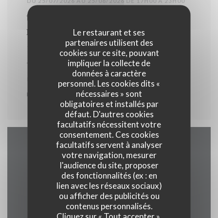
DU 25/07/2026 AU 25/08/2026 DE 17H00 À 23H00
tous les mardi grenouilles sur
réservation
Le restaurant et ses
partenaires utilisent des
TARIF : €28.00
cookies sur ce site, pouvant
impliquer la collecte de
données à caractère
Uniquement sur réservation
personnel. Les cookies dits «
nécessaires » sont
merci
obligatoires et installés par
défaut. D'autres cookies
facultatifs nécessitent votre
consentement. Ces cookies
facultatifs servent à analyser
Accès/Contact
votre navigation, mesurer
l'audience du site, proposer
des fonctionnalités (ex : en
lien avec les réseaux sociaux)
ou afficher des publicités ou
((ouvre une no
Les Ayes, 1 Immeuble 38190 prapoutel
contenus personnalisés.
Cliquez sur « Tout accepter »,
04 76 08 19 49