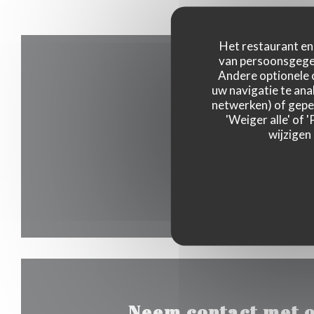
Het restaurant en 
van persoonsgegev
Andere optionele 
uw navigatie te anal
netwerken) of geper
'Weiger alle' of
wijzigen
Neem contact met o