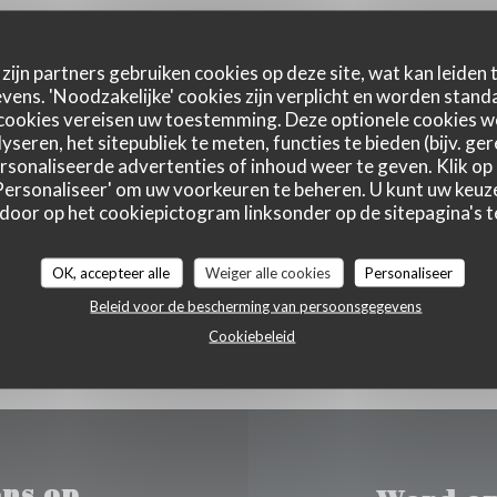
zijn partners gebruiken cookies op deze site, wat kan leiden
ens. 'Noodzakelijke' cookies zijn verplicht en worden standa
cookies vereisen uw toestemming. Deze optionele cookies 
Plattegrond en Contact
yseren, het sitepubliek te meten, functies te bieden (bijv. ge
sonaliseerde advertenties of inhoud weer te geven. Klik op '
 'Personaliseer' om uw voorkeuren te beheren. U kunt uw keu
 door op het cookiepictogram linksonder op de sitepagina's te
((opent in een
Les Ayes, 1 Immeuble 38190 prapoutel
OK, accepteer alle
Weiger alle cookies
Personaliseer
04 76 08 19 49
Beleid voor de bescherming van persoonsgegevens
Cookiebeleid
ns op