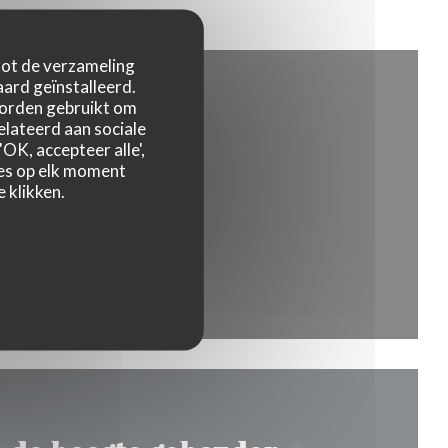
 tot de verzameling
ard geïnstalleerd.
worden gebruikt om
relateerd aan sociale
OK, accepteer alle',
zes op elk moment
 klikken.
 nieuw venster))